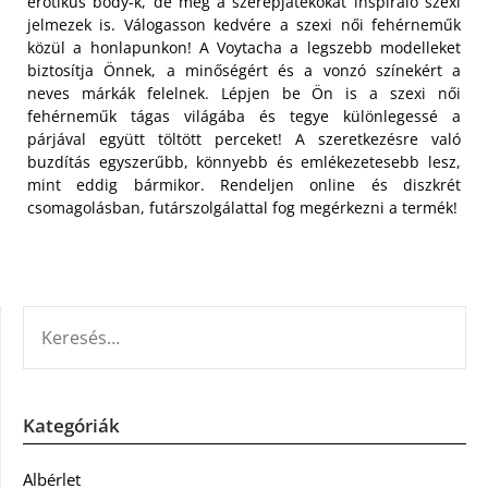
erotikus body-k, de még a szerepjátékokat inspiráló szexi
jelmezek is. Válogasson kedvére a szexi női fehérneműk
közül a honlapunkon! A Voytacha a legszebb modelleket
biztosítja Önnek, a minőségért és a vonzó színekért a
neves márkák felelnek. Lépjen be Ön is a szexi női
fehérneműk tágas világába és tegye különlegessé a
párjával együtt töltött perceket! A szeretkezésre való
buzdítás egyszerűbb, könnyebb és emlékezetesebb lesz,
mint eddig bármikor. Rendeljen online és diszkrét
csomagolásban, futárszolgálattal fog megérkezni a termék!
KERESÉS:
Kategóriák
Albérlet