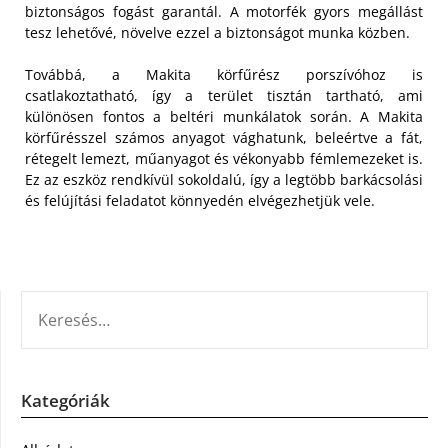
biztonságos fogást garantál. A motorfék gyors megállást
tesz lehetővé, növelve ezzel a biztonságot munka közben.
Továbbá, a Makita körfűrész porszívóhoz is
csatlakoztatható, így a terület tisztán tartható, ami
különösen fontos a beltéri munkálatok során. A Makita
körfűrésszel számos anyagot vághatunk, beleértve a fát,
rétegelt lemezt, műanyagot és vékonyabb fémlemezeket is.
Ez az eszköz rendkívül sokoldalú, így a legtöbb barkácsolási
és felújítási feladatot könnyedén elvégezhetjük vele.
KERESÉS:
Kategóriák