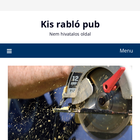
Skip
to
content
Kis rabló pub
Nem hivatalos oldal
Menu