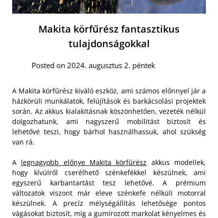
Makita körfűrész fantasztikus
tulajdonságokkal
Posted on 2024. augusztus 2. péntek
A Makita körfűrész kiváló eszköz, ami számos előnnyel jár a
házkörüli munkálatok, felújítások és barkácsolási projektek
során. Az akkus kialakításnak köszönhetően, vezeték nélkül
dolgozhatunk, ami nagyszerű mobilitást biztosít és
lehetővé teszi, hogy bárhol használhassuk, ahol szükség
van rá.
A
legnagyobb előnye Makita körfűrész
akkus modellek,
hogy kívülről cserélhető szénkefékkel készülnek, ami
egyszerű karbantartást tesz lehetővé.
A prémium
változatok viszont már eleve szénkefe nélküli motorral
készülnek. A precíz mélységállítás lehetősége pontos
vágásokat biztosít, míg a gumírozott markolat kényelmes és