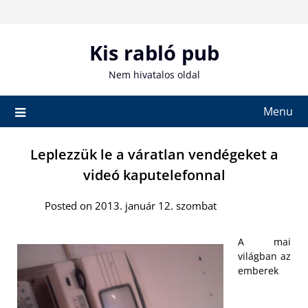
Skip
to
content
Kis rabló pub
Nem hivatalos oldal
Menu
Leplezzük le a váratlan vendégeket a
videó kaputelefonnal
Posted on 2013. január 12. szombat
A mai
világban az
emberek