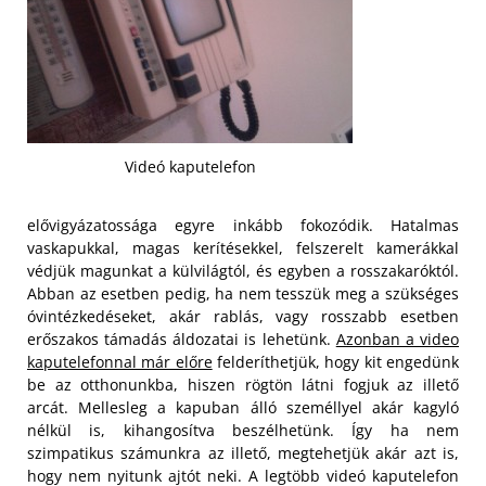
Videó kaputelefon
elővigyázatossága egyre inkább fokozódik. Hatalmas
vaskapukkal, magas kerítésekkel, felszerelt kamerákkal
védjük magunkat a külvilágtól, és egyben a rosszakaróktól.
Abban az esetben pedig, ha nem tesszük meg a szükséges
óvintézkedéseket, akár rablás, vagy rosszabb esetben
erőszakos támadás áldozatai is lehetünk.
Azonban a video
kaputelefonnal már előre
felderíthetjük, hogy kit engedünk
be az otthonunkba, hiszen rögtön látni fogjuk az illető
arcát.
Mellesleg a kapuban álló személlyel akár kagyló
nélkül is, kihangosítva beszélhetünk. Így ha nem
szimpatikus számunkra az illető, megtehetjük akár azt is,
hogy nem nyitunk ajtót neki. A legtöbb videó kaputelefon