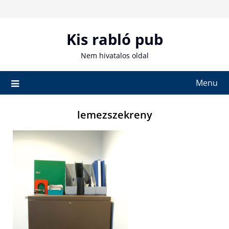
Skip
to
content
Kis rabló pub
Nem hivatalos oldal
Menu
lemezszekreny