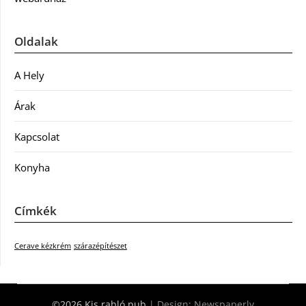
Oldalak
A Hely
Árak
Kapcsolat
Konyha
Címkék
Cerave kézkrém
szárazépítészet
©2026 Kis rabló pub
| Design:
Newspaperly