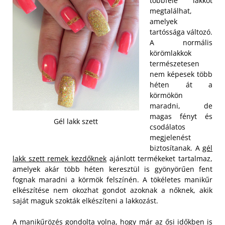
többféle lakkot
megtalálhat,
amelyek
tartóssága változó.
A normális
körömlakkok
természetesen
nem képesek több
héten át a
körmökön
maradni, de
magas fényt és
Gél lakk szett
csodálatos
megjelenést
biztosítanak. A
gél
lakk szett remek kezdőknek
ajánlott termékeket tartalmaz,
amelyek akár több héten keresztül is gyönyörűen fent
fognak maradni a körmök felszínén. A tökéletes manikűr
elkészítése nem okozhat gondot azoknak a nőknek, akik
saját maguk szokták elkészíteni a lakkozást.
A manikűrözés gondolta volna, hogy már az ősi időkben is