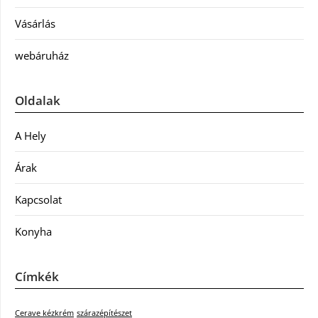
Vásárlás
webáruház
Oldalak
A Hely
Árak
Kapcsolat
Konyha
Címkék
Cerave kézkrém
szárazépítészet