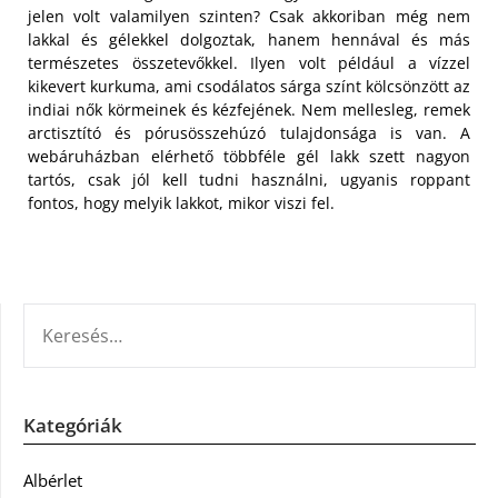
jelen volt valamilyen szinten? Csak akkoriban még nem
lakkal és gélekkel dolgoztak, hanem hennával és más
természetes összetevőkkel. Ilyen volt például a vízzel
kikevert kurkuma, ami csodálatos sárga színt kölcsönzött az
indiai nők körmeinek és kézfejének. Nem mellesleg, remek
arctisztító és pórusösszehúzó tulajdonsága is van. A
webáruházban elérhető többféle gél lakk szett nagyon
tartós, csak jól kell tudni használni, ugyanis roppant
fontos, hogy melyik lakkot, mikor viszi fel.
KERESÉS:
Kategóriák
Albérlet