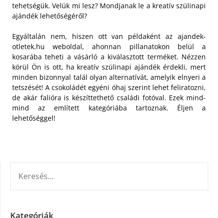
tehetségük. Velük mi lesz? Mondjanak le a kreatív szülinapi
ajándék lehetőségéről?
Egyáltalán nem, hiszen ott van példaként az ajandek-
otletek.hu weboldal, ahonnan pillanatokon belül a
kosarába teheti a vásárló a kiválasztott terméket. Nézzen
körül Ön is ott, ha kreatív szülinapi ajándék érdekli, mert
minden bizonnyal talál olyan alternatívát, amelyik elnyeri a
tetszését! A csokoládét egyéni óhaj szerint lehet feliratozni,
de akár falióra is készíttethető családi fotóval. Ezek mind-
mind az említett kategóriába tartoznak. Éljen a
lehetőséggel!
KERESÉS:
Kategóriák