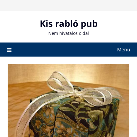
Skip
to
content
Kis rabló pub
Nem hivatalos oldal
Menu