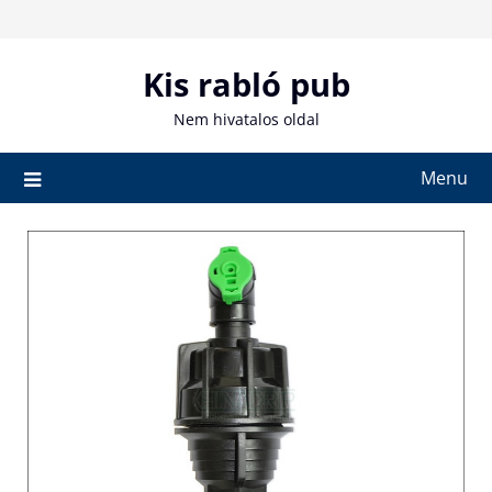
Skip
to
content
Kis rabló pub
Nem hivatalos oldal
Menu