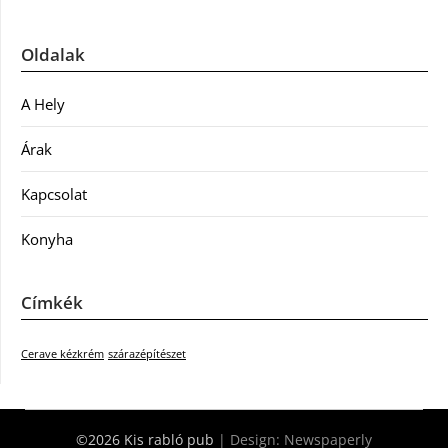
Oldalak
A Hely
Árak
Kapcsolat
Konyha
Címkék
Cerave kézkrém
szárazépítészet
©2026 Kis rabló pub
| Design:
Newspaperly