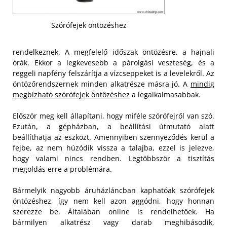
Szórófejek öntözéshez
rendelkeznek. A megfelelő időszak öntözésre, a hajnali
órák. Ekkor a legkevesebb a párolgási veszteség, és a
reggeli napfény felszárítja a vízcseppeket is a levelekről. Az
öntözőrendszernek minden alkatrésze másra jó. A
mindig
megbízható szórófejek öntözéshez
a legalkalmasabbak.
Először meg kell állapítani, hogy miféle szórófejről van szó.
Ezután, a gépházban, a beállítási útmutató alatt
beállíthatja az eszközt. Amennyiben szennyeződés kerül a
fejbe, az nem húzódik vissza a talajba, ezzel is jelezve,
hogy valami nincs rendben. Legtöbbször a tisztítás
megoldás erre a problémára.
Bármelyik nagyobb áruházláncban kaphatóak szórófejek
öntözéshez, így nem kell azon aggódni, hogy honnan
szerezze be. Általában online is rendelhetőek. Ha
bármilyen alkatrész vagy darab meghibásodik,