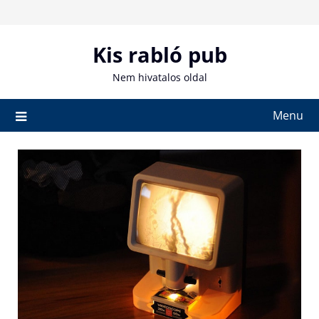
Skip
to
content
Kis rabló pub
Nem hivatalos oldal
Menu