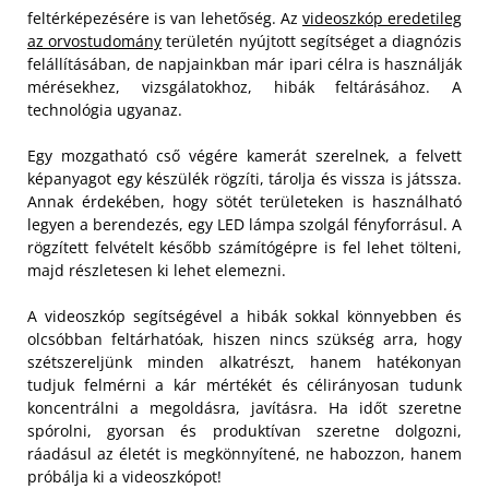
feltérképezésére is van lehetőség. Az
videoszkóp eredetileg
az orvostudomány
területén nyújtott segítséget a diagnózis
felállításában, de napjainkban már ipari célra is használják
mérésekhez, vizsgálatokhoz, hibák feltárásához. A
technológia ugyanaz.
Egy mozgatható cső végére kamerát szerelnek, a felvett
képanyagot egy készülék rögzíti, tárolja és vissza is játssza.
Annak érdekében, hogy sötét területeken is használható
legyen a berendezés, egy LED lámpa szolgál fényforrásul. A
rögzített felvételt később számítógépre is fel lehet tölteni,
majd részletesen ki lehet elemezni.
A videoszkóp segítségével a hibák sokkal könnyebben és
olcsóbban feltárhatóak, hiszen nincs szükség arra, hogy
szétszereljünk minden alkatrészt, hanem hatékonyan
tudjuk felmérni a kár mértékét és célirányosan tudunk
koncentrálni a megoldásra, javításra. Ha időt szeretne
spórolni, gyorsan és produktívan szeretne dolgozni,
ráadásul az életét is megkönnyítené, ne habozzon, hanem
próbálja ki a videoszkópot!