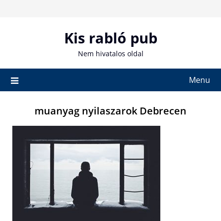
Skip
to
content
Kis rabló pub
Nem hivatalos oldal
Menu
muanyag nyilaszarok Debrecen