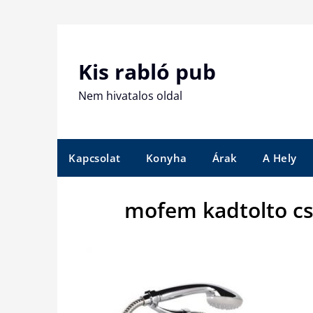
Skip
to
content
Kis rabló pub
Nem hivatalos oldal
Kapcsolat
Konyha
Árak
A Hely
mofem kadtolto cs