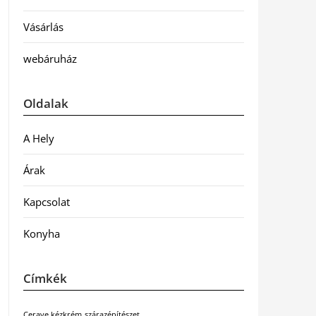
Vásárlás
webáruház
Oldalak
A Hely
Árak
Kapcsolat
Konyha
Címkék
Cerave kézkrém
szárazépítészet