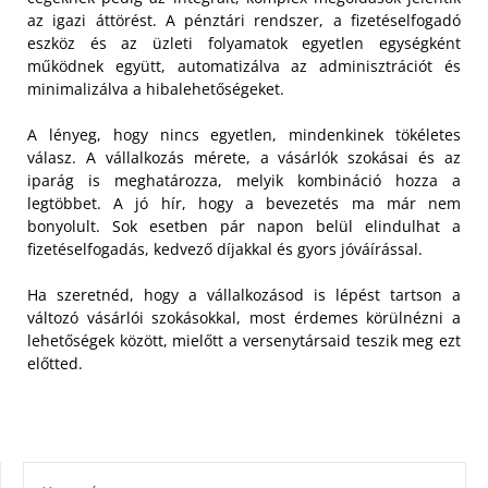
az igazi áttörést. A pénztári rendszer, a fizetéselfogadó
eszköz és az üzleti folyamatok egyetlen egységként
működnek együtt, automatizálva az adminisztrációt és
minimalizálva a hibalehetőségeket.
A lényeg, hogy nincs egyetlen, mindenkinek tökéletes
válasz. A vállalkozás mérete, a vásárlók szokásai és az
iparág is meghatározza, melyik kombináció hozza a
legtöbbet. A jó hír, hogy a bevezetés ma már nem
bonyolult. Sok esetben pár napon belül elindulhat a
fizetéselfogadás, kedvező díjakkal és gyors jóváírással.
Ha szeretnéd, hogy a vállalkozásod is lépést tartson a
változó vásárlói szokásokkal, most érdemes körülnézni a
lehetőségek között, mielőtt a versenytársaid teszik meg ezt
előtted.
KERESÉS: