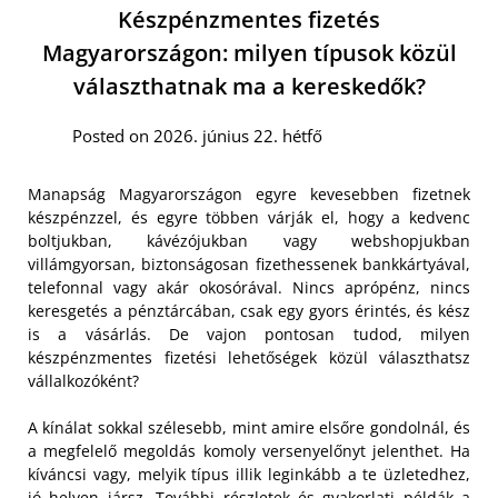
Készpénzmentes fizetés
Magyarországon: milyen típusok közül
választhatnak ma a kereskedők?
Posted on 2026. június 22. hétfő
Manapság Magyarországon egyre kevesebben fizetnek
készpénzzel, és egyre többen várják el, hogy a kedvenc
boltjukban, kávézójukban vagy webshopjukban
villámgyorsan, biztonságosan fizethessenek bankkártyával,
telefonnal vagy akár okosórával. Nincs aprópénz, nincs
keresgetés a pénztárcában, csak egy gyors érintés, és kész
is a vásárlás. De vajon pontosan tudod, milyen
készpénzmentes fizetési lehetőségek közül választhatsz
vállalkozóként?
A kínálat sokkal szélesebb, mint amire elsőre gondolnál, és
a megfelelő megoldás komoly versenyelőnyt jelenthet. Ha
kíváncsi vagy, melyik típus illik leginkább a te üzletedhez,
jó helyen jársz. További részletek és gyakorlati példák a