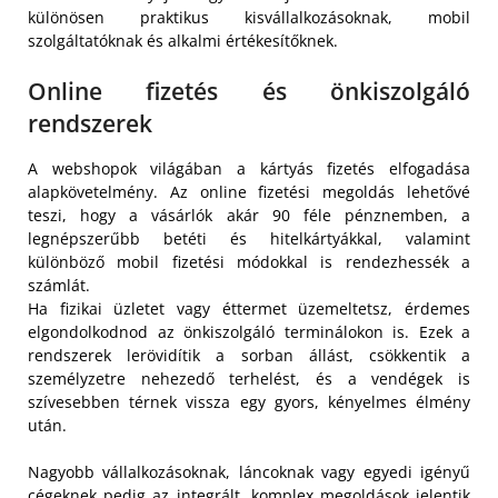
különösen praktikus kisvállalkozásoknak, mobil
szolgáltatóknak és alkalmi értékesítőknek.
Online fizetés és önkiszolgáló
rendszerek
A webshopok világában a kártyás fizetés elfogadása
alapkövetelmény. Az online fizetési megoldás lehetővé
teszi, hogy a vásárlók akár 90 féle pénznemben, a
legnépszerűbb betéti és hitelkártyákkal, valamint
különböző mobil fizetési módokkal is rendezhessék a
számlát.
Ha fizikai üzletet vagy éttermet üzemeltetsz, érdemes
elgondolkodnod az önkiszolgáló terminálokon is. Ezek a
rendszerek lerövidítik a sorban állást, csökkentik a
személyzetre nehezedő terhelést, és a vendégek is
szívesebben térnek vissza egy gyors, kényelmes élmény
után.
Nagyobb vállalkozásoknak, láncoknak vagy egyedi igényű
cégeknek pedig az integrált, komplex megoldások jelentik