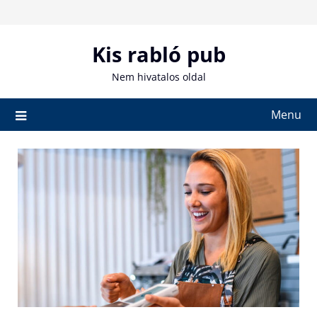
Skip
to
content
Kis rabló pub
Nem hivatalos oldal
Menu