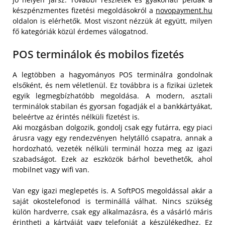
készpénzmentes fizetési megoldásokról a
novopayment.hu
oldalon is elérhetők. Most viszont nézzük át együtt, milyen
fő kategóriák közül érdemes válogatnod.
POS terminálok és mobilos fizetés
A legtöbben a hagyományos POS terminálra gondolnak
elsőként, és nem véletlenül. Ez továbbra is a fizikai üzletek
egyik legmegbízhatóbb megoldása. A modern, asztali
terminálok stabilan és gyorsan fogadják el a bankkártyákat,
beleértve az érintés nélküli fizetést is.
Aki mozgásban dolgozik, gondolj csak egy futárra, egy piaci
árusra vagy egy rendezvényen helytálló csapatra, annak a
hordozható, vezeték nélküli terminál hozza meg az igazi
szabadságot. Ezek az eszközök bárhol bevethetők, ahol
mobilnet vagy wifi van.
Van egy igazi meglepetés is. A SoftPOS megoldással akár a
saját okostelefonod is terminállá válhat. Nincs szükség
külön hardverre, csak egy alkalmazásra, és a vásárló máris
érintheti a kártyáját vagy telefonját a készülékedhez. Ez