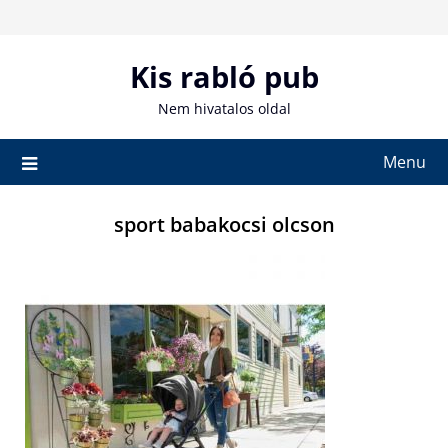
Skip
to
content
Kis rabló pub
Nem hivatalos oldal
Menu
sport babakocsi olcson