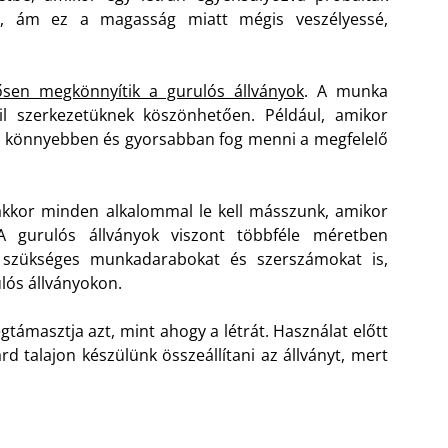
ot, ám ez a magasság miatt mégis veszélyessé,
tősen megkönnyítik a gurulós állványok
. A munka
il szerkezetüknek köszönhetően. Például, amikor
al könnyebben és gyorsabban fog menni a megfelelő
 akkor minden alkalommal le kell másszunk, amikor
A gurulós állványok viszont többféle méretben
a szükséges munkadarabokat és szerszámokat is,
lós állványokon.
támasztja azt, mint ahogy a létrát. Használat előtt
d talajon készülünk összeállítani az állványt, mert