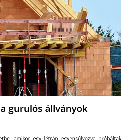
 a gurulós állványok
etbe, amikor egy létrán egyensúlyozva próbáltak