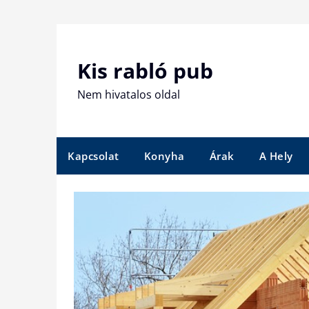
Skip
to
content
Kis rabló pub
Nem hivatalos oldal
Kapcsolat
Konyha
Árak
A Hely