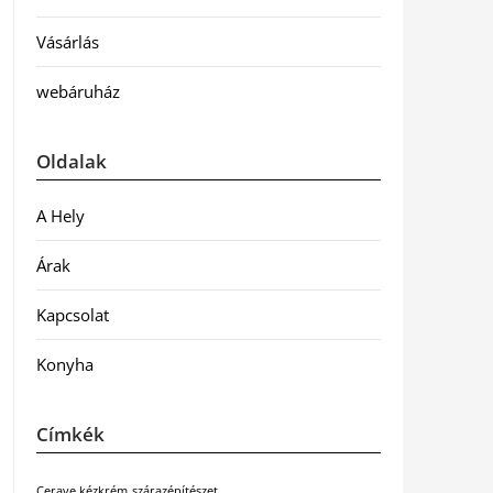
Vásárlás
webáruház
Oldalak
A Hely
Árak
Kapcsolat
Konyha
Címkék
Cerave kézkrém
szárazépítészet