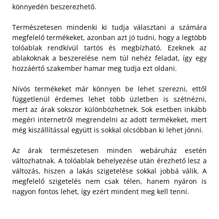
könnyedén beszerezhető.
Természetesen mindenki ki tudja választani a számára
megfelelő termékeket, azonban azt jó tudni, hogy a legtöbb
tolóablak rendkívül tartós és megbízható. Ezeknek az
ablakoknak a beszerelése nem túl nehéz feladat, így egy
hozzáértő szakember hamar meg tudja ezt oldani.
Nívós termékeket már könnyen be lehet szerezni, ettől
függetlenül érdemes lehet több üzletben is szétnézni,
mert az árak sokszor különbözhetnek. Sok esetben inkább
megéri internetről megrendelni az adott termékeket, mert
még kiszállítással együtt is sokkal olcsóbban ki lehet jönni.
Az árak természetesen minden webáruház esetén
változhatnak. A tolóablak behelyezése után érezhető lesz a
változás, hiszen a lakás szigetelése sokkal jobbá válik. A
megfelelő szigetelés nem csak télen, hanem nyáron is
nagyon fontos lehet, így ezért mindent meg kell tenni.