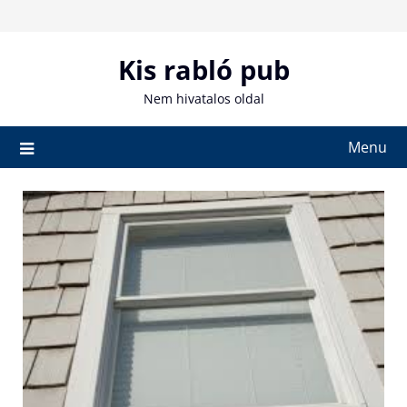
Skip
to
content
Kis rabló pub
Nem hivatalos oldal
Menu