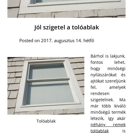
Jól szigetel a tolóablak
Posted on 2017. augusztus 14. hétfő
Bárhol is lakjunk,
fontos lehet,
hogy minőségi
nyílászárókat és
ajtókat szereljünk
fel, amelyek
rendesen
szigetelnek. Ma
már több kiváló
minőségű termék
létezik, így akár
Tolóablak
néhány remek
tolóablak
is