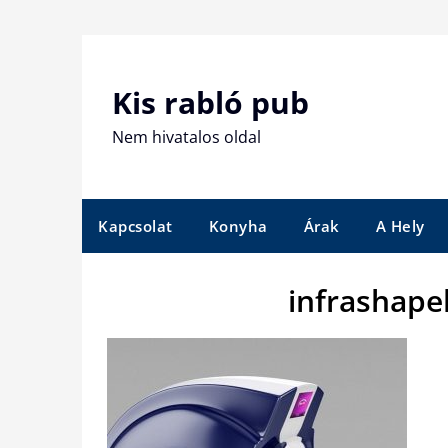
Skip
to
content
Kis rabló pub
Nem hivatalos oldal
Kapcsolat
Konyha
Árak
A Hely
infrashape