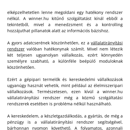
elképzelhetetlen lenne megoldani egy hatékony rendszer
nélkül. A winner.hu kitűnő szolgáltatást kínál ebből a
tekintetből, mivel a menedzsment és a kontrolling
hozzájuthat pillanatok alatt az információs bázishoz.
A gyors adatcserének köszönhetően, ez a
vállalatirányítási
rendszer
valóban hatékonynak számít. Mivel nem létezik
két teljesen ugyanolyan vállalkozás, ezért könnyedén
személyre szabható, a különféle beépülő moduloknak
köszönhetően.
Ezért a gépipari termelők és kereskedelmi vállalkozások
ugyanúgy hasznát vehetik, mint például az élelmiszeripari
vállalkozások. Természetesen, ezen kívül a winner.hu
vállalatirányítási rendszer még a közmű szolgáltatási
rendszerek esetében is probléma nélkül használható.
A kereskedelem, a készletgazdálkodás, a gyártás, de még a
pénzügy is a vállalatirányítási rendszer segítségével,
bárhonnan nyomon követhető. A folyamatos, azonnali