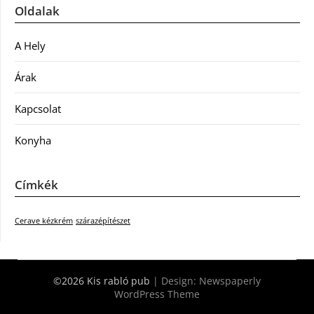
Oldalak
A Hely
Árak
Kapcsolat
Konyha
Címkék
Cerave kézkrém
szárazépítészet
©2026 Kis rabló pub
| Design:
Newspaperly
WordPress Theme