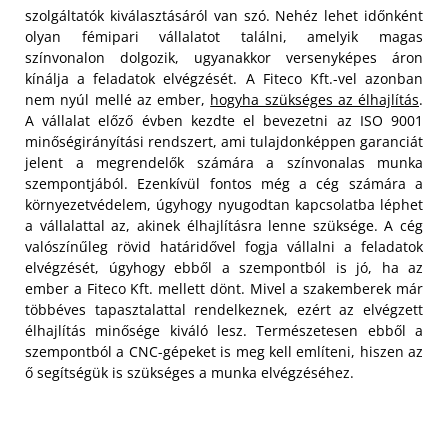
szolgáltatók kiválasztásáról van szó. Nehéz lehet időnként
olyan fémipari vállalatot találni, amelyik magas
színvonalon dolgozik, ugyanakkor versenyképes áron
kínálja a feladatok elvégzését. A Fiteco Kft.-vel azonban
nem nyúl mellé az ember,
hogyha szükséges az élhajlítás
.
A vállalat előző évben kezdte el bevezetni az ISO 9001
minőségirányítási rendszert, ami tulajdonképpen garanciát
jelent a megrendelők számára a színvonalas munka
szempontjából. Ezenkívül fontos még a cég számára a
környezetvédelem, úgyhogy nyugodtan kapcsolatba léphet
a vállalattal az,
akinek élhajlításra lenne szüksége. A cég
valószínűleg rövid határidővel fogja vállalni a feladatok
elvégzését, úgyhogy ebből a szempontból is jó, ha az
ember a Fiteco Kft. mellett dönt. Mivel a szakemberek már
többéves tapasztalattal rendelkeznek, ezért az elvégzett
élhajlítás minősége kiváló lesz. Természetesen ebből a
szempontból a CNC-gépeket is meg kell említeni, hiszen az
ő segítségük is szükséges a munka elvégzéséhez.