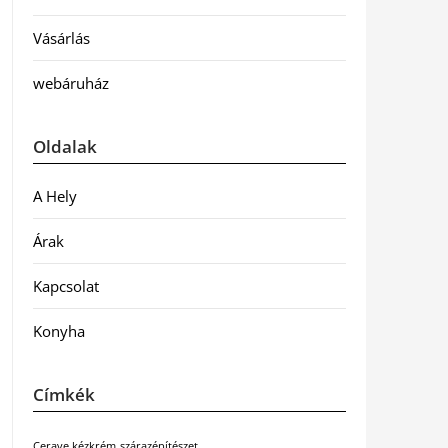
Vásárlás
webáruház
Oldalak
A Hely
Árak
Kapcsolat
Konyha
Címkék
Cerave kézkrém
szárazépítészet