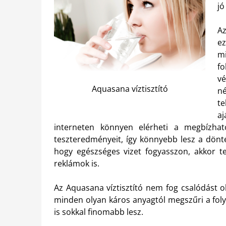
jó
A
e
m
fo
v
Aquasana víztisztító
n
te
aj
interneten könnyen elérheti a megbízha
teszteredményeit, így könnyebb lesz a dönt
hogy egészséges vizet fogyasszon, akkor t
reklámok is.
Az Aquasana víztisztító nem fog csalódást o
minden olyan káros anyagtól megszűri a foly
is sokkal finomabb lesz.