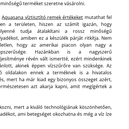
 minőségű terméket szeretne vásárolni.
z
Aquasana víztisztító remek értékeket
mutathat fel
zen a területen, hiszen az számít igazán, hogy
ilyenné tudja átalakítani a rossz minőségű
lyadékot, amiben ez a készülék párját ritkítja. Nem
életlen, hogy az amerikai piacon olyan nagy a
épszerűsége. Hazánkban is a nagyszerű
ljesítménye révén vált ismertté, ezért mindenkinek
ánlott, akinek éppen vízszűrőre van szüksége.
Az
tó oldalakon ennek a terméknek is a hivatalos
és, mert ha már kiad egy bizonyos összeget azért,
ermészetesen azt akarja kapni, amit megígértek a
kozni, mert a kiváló technológiának köszönhetően,
adékot, ami betegséget okozhatna és még a víz íze