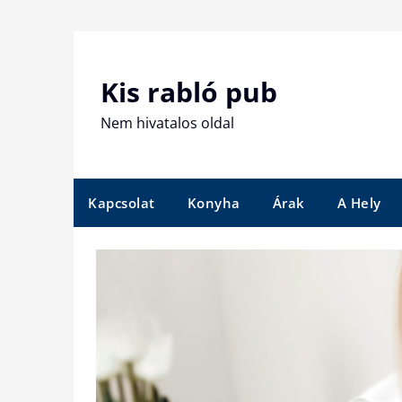
Skip
to
content
Kis rabló pub
Nem hivatalos oldal
Kapcsolat
Konyha
Árak
A Hely