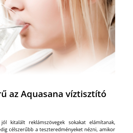
ű az Aquasana víztisztító
jól kitalált reklámszövegek sokakat elámítanak,
dig célszerűbb a teszteredményeket nézni, amikor