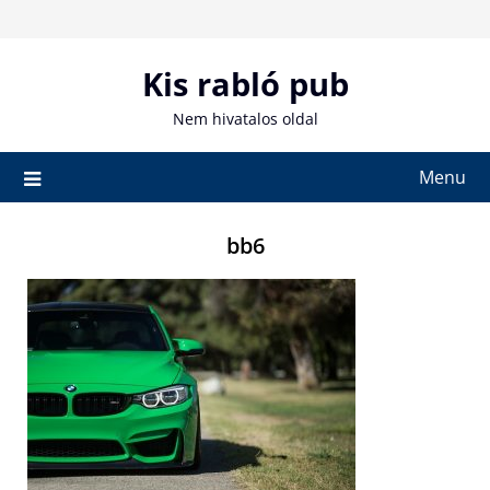
Skip
to
content
Kis rabló pub
Nem hivatalos oldal
Menu
bb6