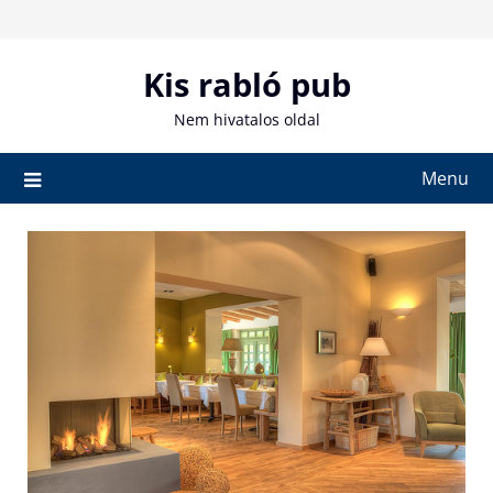
Skip
to
content
Kis rabló pub
Nem hivatalos oldal
Menu