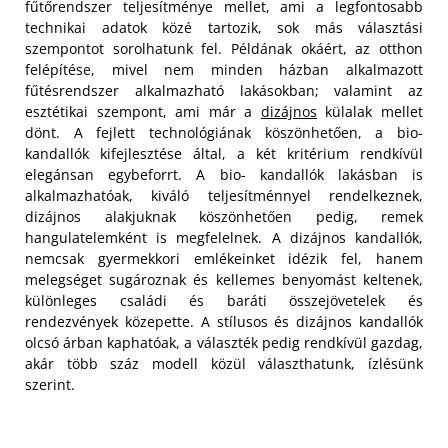
fűtőrendszer teljesítménye mellet, ami a legfontosabb
technikai adatok közé tartozik, sok más választási
szempontot sorolhatunk fel. Példának okáért, az otthon
felépítése, mivel nem minden házban alkalmazott
fűtésrendszer alkalmazható lakásokban; valamint az
esztétikai szempont, ami már a
dizájnos
külalak mellet
dönt. A fejlett technológiának köszönhetően, a bio-
kandallók kifejlesztése által, a két kritérium rendkívül
elegánsan egybeforrt.
A bio- kandallók lakásban is
alkalmazhatóak, kiváló teljesítménnyel rendelkeznek,
dizájnos alakjuknak köszönhetően pedig, remek
hangulatelemként is megfelelnek. A dizájnos kandallók,
nemcsak gyermekkori emlékeinket idézik fel, hanem
melegséget sugároznak és kellemes benyomást keltenek,
különleges családi és baráti összejövetelek és
rendezvények közepette. A stílusos és dizájnos kandallók
olcsó árban kaphatóak, a választék pedig rendkívül gazdag,
akár több száz modell közül választhatunk, ízlésünk
szerint.