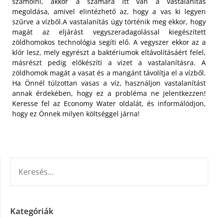
számolni, akkor a számára itt van a vastalanítás
megoldása, amivel elintézhető az, hogy a vas ki legyen
szűrve a vízből.
A vastalanítás úgy történik meg ekkor, hogy
magát az eljárást vegyszeradagolással kiegészített
zöldhomokos technológia segíti elő. A vegyszer ekkor az a
klór lesz, mely egyrészt a baktériumok eltávolításáért felel,
másrészt pedig előkészíti a vizet a vastalanításra. A
zöldhomok magát a vasat és a mangánt távolítja el a vízből.
Ha Önnél túlzottan vasas a víz, használjon vastalanítást
annak érdekében, hogy ez a probléma ne jelentkezzen!
Keresse fel az Economy Water oldalát, és informálódjon,
hogy ez Önnek milyen költséggel járna!
KERESÉS:
Kategóriák