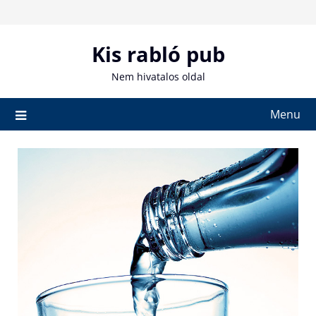
Skip
to
content
Kis rabló pub
Nem hivatalos oldal
Menu