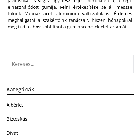
javításokat is végez, így lesz teljes mértékben új a régi,
elhasználódott gumija. Felni értékesítése se áll messze
tőlünk. Vannak acél, alumínium változatok is. Érdemes
meghallgatni a szakértőink tanácsait, hiszen hónapokkal
meg tudjuk hosszabbítani a gumiabroncsok élettartamát.
KERESÉS:
Kategóriák
Albérlet
Biztosítás
Divat