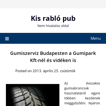
Skip
to
content
Kis rabló pub
Nem hivatalos oldal
Menu
Gumiszerviz Budapesten a Gumipark
Kft-nél és vidéken is
Posted on 2013. április 25. csütörtök
Az évszakos
gumiabroncsok
használatáról egyre
többen kezdenek
meggyőződni. Nyáron