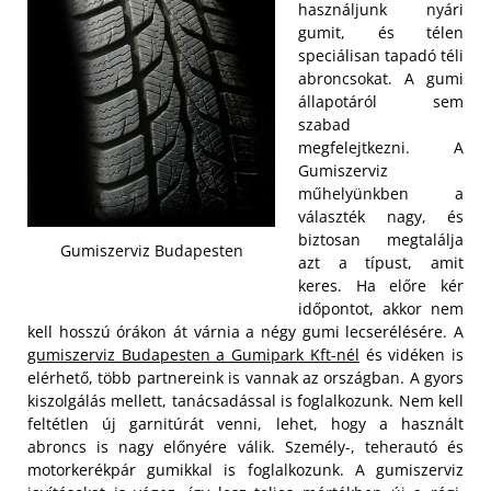
használjunk nyári
gumit, és télen
speciálisan tapadó téli
abroncsokat. A gumi
állapotáról sem
szabad
megfelejtkezni. A
Gumiszerviz
műhelyünkben a
választék nagy, és
biztosan megtalálja
Gumiszerviz Budapesten
azt a típust, amit
keres. Ha előre kér
időpontot, akkor nem
kell hosszú órákon át várnia a négy gumi lecserélésére. A
gumiszerviz Budapesten a Gumipark Kft-nél
és vidéken is
elérhető, több partnereink is vannak az országban.
A gyors
kiszolgálás mellett, tanácsadással is foglalkozunk. Nem kell
feltétlen új garnitúrát venni, lehet, hogy a használt
abroncs is nagy előnyére válik. Személy-, teherautó és
motorkerékpár gumikkal is foglalkozunk. A gumiszerviz