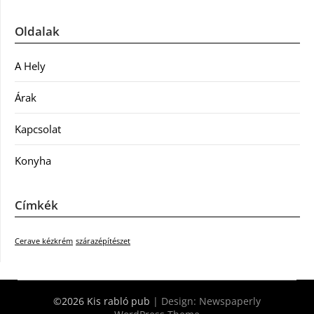
Oldalak
A Hely
Árak
Kapcsolat
Konyha
Címkék
Cerave kézkrém
szárazépítészet
©2026 Kis rabló pub
| Design:
Newspaperly