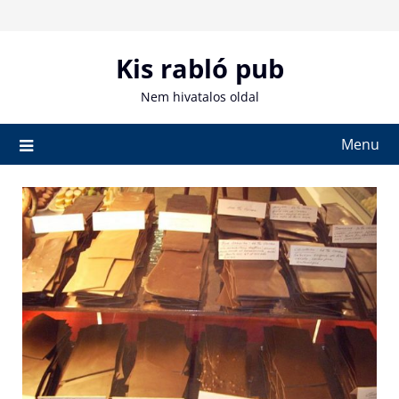
Skip
to
content
Kis rabló pub
Nem hivatalos oldal
Menu