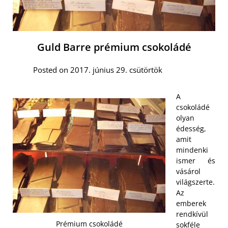
Guld Barre prémium csokoládé
Posted on 2017. június 29. csütörtök
A
csokoládé
olyan
édesség,
amit
mindenki
ismer és
vásárol
világszerte.
Az
emberek
rendkívül
Prémium csokoládé
sokféle