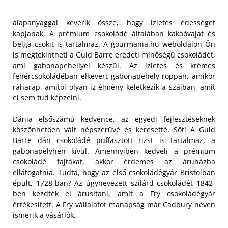
alapanyaggal keverik össze, hogy ízletes édességet
kapjanak. A
prémium csokoládé általában kakaóvajat
és
belga csokit is tartalmaz. A gourmania.hu weboldalon Ön
is megtekintheti a Guld Barre eredeti minőségű csokoládét,
ami gabonapehellyel készül. Az ízletes és krémes
fehércsokoládéban elkevert gabonapehely roppan, amikor
ráharap, amitől olyan íz-élmény keletkezik a szájban, amit
el sem tud képzelni.
Dánia elsőszámú kedvence, az egyedi fejlesztéseknek
köszönhetően vált népszerűvé és keresetté. Sőt! A Guld
Barre dán csokoládé puffasztott rizst is tartalmaz, a
gabonapelyhen kívül. Amennyiben kedveli a prémium
csokoládé fajtákat, akkor érdemes az áruházba
ellátogatnia. Tudta, hogy az első csokoládégyár Bristolban
épült, 1728-ban? Az úgynevezett szilárd csokoládét 1842-
ben kezdték el árusítani, amit a Fry csokoládégyár
értékesített. A Fry vállalatot manapság már Cadbury néven
ismerik a vásárlók.