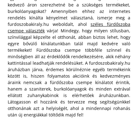
kedvező áron szerezhetné be a szükséges termékeket,
burkolóanyagokat? Amennyiben ehhez az internetes
rendelés kínálta kényelmet választaná, ismerje meg a
furdoszobakiraly.hu weboldalt, ahol
széles fürdőszoba
csempe választék
várja! Mindegy, hogy milyen stílusban,
színvilággal képzelte el otthonát, abban biztos lehet, hogy
egyre bővülő kínálatunkban talál majd kedvére való
termékeket!
Fürdőszoba csempe többféle színnel és
minőségben áll az érdeklődők rendelkezésére, akik néhány
kattintással leadhatják rendelésüket. A furdoszobakiraly.hu
áruházban járva, érdemes körülnéznie egyéb termékeink
között is, hiszen folyamatos akcióink és kedvezményes
áraink nemcsak a fürdőszoba csempe kínálatot érintik,
hanem a szaniterek, burkolóanyagok és minden extrával
ellátott zuhanykabinok is elérhetőek áruházunkban.
Látogasson el hozzánk és tervezze meg segítségünkkel
otthonának azt a helyiségét, ahol a mindennapi rohanás
után új energiákkal töltődik majd fel!