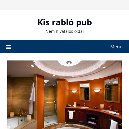
Skip
to
content
Kis rabló pub
Nem hivatalos oldal
Menu