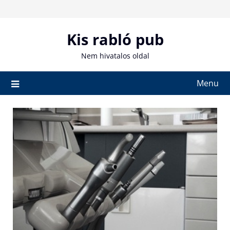
Skip
to
content
Kis rabló pub
Nem hivatalos oldal
Menu