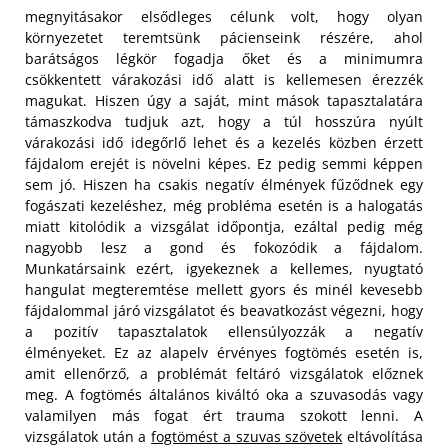
megnyitásakor elsődleges célunk volt, hogy olyan
környezetet teremtsünk pácienseink részére, ahol
barátságos légkör fogadja őket és a minimumra
csökkentett várakozási idő alatt is kellemesen érezzék
magukat. Hiszen úgy a saját, mint mások tapasztalatára
támaszkodva tudjuk azt, hogy a túl hosszúra nyúlt
várakozási idő idegőrlő lehet és a kezelés közben érzett
fájdalom erejét is növelni képes. Ez pedig semmi képpen
sem jó. Hiszen ha csakis negatív élmények fűződnek egy
fogászati kezeléshez, még probléma esetén is a halogatás
miatt kitolódik a vizsgálat időpontja, ezáltal pedig még
nagyobb lesz a gond és fokozódik a fájdalom.
Munkatársaink ezért, igyekeznek a kellemes, nyugtató
hangulat megteremtése mellett gyors és minél kevesebb
fájdalommal járó vizsgálatot és beavatkozást végezni, hogy
a pozitív tapasztalatok ellensúlyozzák a negatív
élményeket. Ez az alapelv érvényes fogtömés esetén is,
amit ellenőrző, a problémát feltáró vizsgálatok előznek
meg. A fogtömés általános kiváltó oka a szuvasodás vagy
valamilyen más fogat ért trauma szokott lenni. A
vizsgálatok után a
fogtömést a szuvas szövetek
eltávolítása