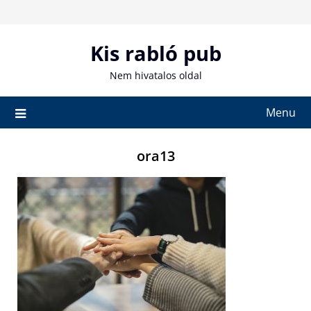
Skip
to
content
Kis rabló pub
Nem hivatalos oldal
Menu
ora13