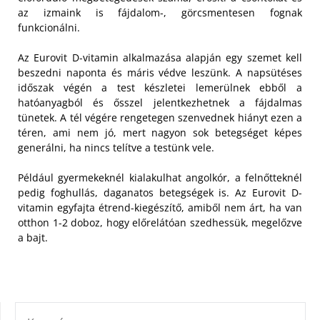
az izmaink is fájdalom-, görcsmentesen fognak
funkcionálni.
Az Eurovit D-vitamin alkalmazása alapján egy szemet kell
beszedni naponta és máris védve leszünk.
A napsütéses
időszak végén a test készletei lemerülnek ebből a
hatóanyagból és ősszel jelentkezhetnek a fájdalmas
tünetek. A tél végére rengetegen szenvednek hiányt ezen a
téren, ami nem jó, mert nagyon sok betegséget képes
generálni, ha nincs telítve a testünk vele.
Például gyermekeknél kialakulhat angolkór, a felnőtteknél
pedig foghullás, daganatos betegségek is. Az Eurovit D-
vitamin egyfajta étrend-kiegészítő, amiből nem árt, ha van
otthon 1-2 doboz, hogy előrelátóan szedhessük, megelőzve
a bajt.
KERESÉS: