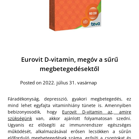
Eurovit D-vitamin, megóv a sűrű
megbetegedésektől
Posted on 2022. július 31. vasárnap
Fáradékonyság, depresszió, gyakori megbetegedés, ez
mind lehet egyfajta vitaminhiány tünete is. Amennyiben
bebizonyosodik, hogy
Eurovit D-vitamin az, amire
szükségünk
van, akkor ajánlott folyamatosan szedni.
Ugyanis ez elősegíti az immunrendszer egészséges
működését, alkalmazásával erősen lecsökken a sűrűn
előforduló megbetegedések száma, erősíti a csontokat és