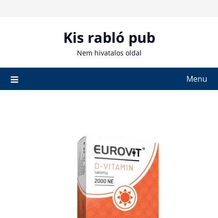
Skip
to
content
Kis rabló pub
Nem hivatalos oldal
Menu