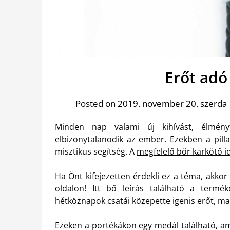
Erőt adó
Posted on 2019. november 20. szerda
Minden nap valami új kihívást, élményt
elbizonytalanodik az ember. Ezekben a pill
misztikus segítség. A
megfelelő bőr karkötő id
Ha Önt kifejezetten érdekli ez a téma, akkor
oldalon! Itt bő leírás található a termé
hétköznapok csatái közepette igenis erőt, ma
Ezeken a portékákon egy medál található, am