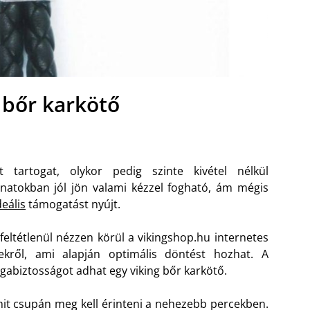
 bőr karkötő
 tartogat, olykor pedig szinte kivétel nélkül
anatokban jól jön valami kézzel fogható, ám mégis
eális
támogatást nyújt.
 feltétlenül nézzen körül a vikingshop.hu internetes
kekről, ami alapján optimális döntést hozhat. A
gabiztosságot adhat egy viking bőr karkötő.
it csupán meg kell érinteni a nehezebb percekben.