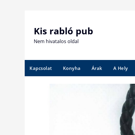
Skip
to
content
Kis rabló pub
Nem hivatalos oldal
Kapcsolat
Konyha
Árak
A Hely