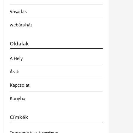
Vásárlás
webáruház
Oldalak
A Hely
Árak
Kapcsolat
Konyha
Címkék
Cerave kézkrém
szárazépítészet