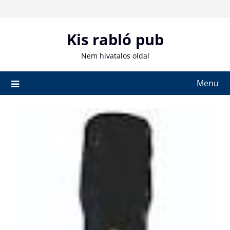
Skip
to
content
Kis rabló pub
Nem hivatalos oldal
Menu