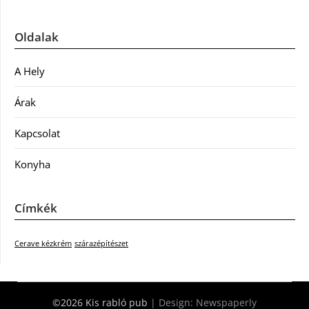
Oldalak
A Hely
Árak
Kapcsolat
Konyha
Címkék
Cerave kézkrém
szárazépítészet
©2026 Kis rabló pub
| Design:
Newspaperly