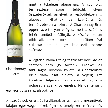
mint a tökéletes alapanyag. A gyümölcs
termesztése során telítődik olyan
összetevőkkel, amelyek a későbbiekben is
alaposan kihatnak az íz-világra és
természetesen a színre. A
Chardonnay Brut
éppen azért
olyan világos, mert a szőlő is
fehér, amiből előállítják. A készítés során
több alkalommal forr ki a nedűben lévő
cukortartalom és így keletkezik benne
szénsav.
A legtöbb italba utólag teszik azt bele, de ez
esetben nem így történik. Érdekes és
Chardonnay
tanulságos nyomon követni a Chardonnay
Brut
Brut kialakulását elejétől a végéig. Ezt
követően teljesen más átéléssel fogjuk a
poharat a szánkhoz emelni. Na de térjünk
egy kicsit vissza az alapokhoz!
A gazdák sok energiát fordítanak arra, hogy a megművelt
talajon egészséges tőkék éljenek, amelyeken méretes és