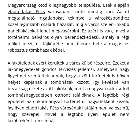
Magyarország ötödik legnagyobb települése.
Ezek alapján
eladó lakás Pécs
városában szinte mindig van. Az itt
megtalálható ingatlanokat tekintve a városközponthoz
közel leginkább családi házakat, míg a város szélén inkább
panellakásokat lehet megvásárolni. Ez azért is van, mivel a
történelmi belváros olyan berendezkedésű, amely a régi
időket idézi, és tájképébe nem illenek bele a magas és
robosztus tömbházak képei.
A lakótelepek ezért kerültek a város külső részeire. Ezeket a
lakónegyedeket gondos tervezés jellemzi, amelyben nagy
figyelmet szenteltek annak, hogy a zöld területek is bőven
helyet kapjanak a tömbházak között. Így kevésbé van
bezártság érzete az itt lakóknak, mint a nagyvárosok zsúfolt
tömbháznegyedeiben otthont találóknak. A legtöbb régi
épületet az önkormányzat történelmi hagyatékként kezeli,
így ilyen eladó lakás Pécs városának listáján nem valószínű,
hogy szerepel, mivel a legtöbb ilyen épület nem
lakóházként funkcionál.