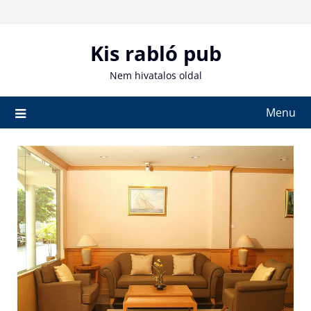
Skip
to
content
Kis rabló pub
Nem hivatalos oldal
Menu