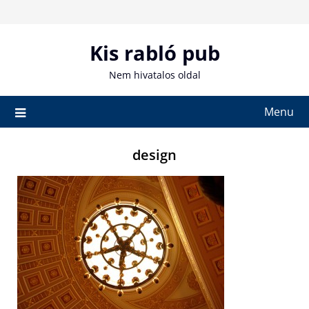
Skip
to
content
Kis rabló pub
Nem hivatalos oldal
Menu
design