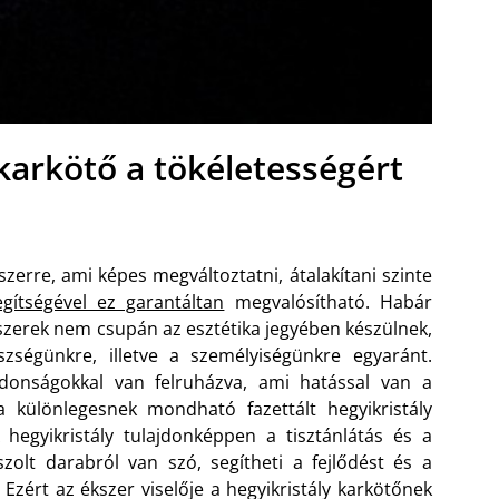
 karkötő a tökéletességért
szerre, ami képes megváltoztatni, átalakítani szinte
egítségével ez garantáltan
megvalósítható. Habár
kszerek nem csupán az esztétika jegyében készülnek,
zségünkre, illetve a személyiségünkre egyaránt.
onságokkal van felruházva, ami hatással van a
különlegesnek mondható fazettált hegyikristály
hegyikristály tulajdonképpen a tisztánlátás és a
iszolt darabról van szó, segítheti a fejlődést és a
Ezért az ékszer viselője a hegyikristály karkötőnek