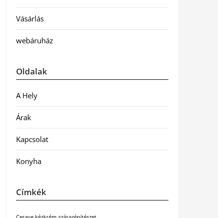
Vásárlás
webáruház
Oldalak
A Hely
Árak
Kapcsolat
Konyha
Címkék
Cerave kézkrém
szárazépítészet