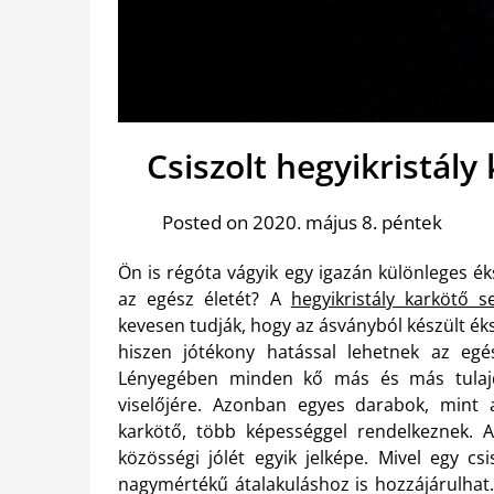
Csiszolt hegyikristály
Posted on 2020. május 8. péntek
Ön is régóta vágyik egy igazán különleges ék
az egész életét? A
hegyikristály karkötő s
kevesen tudják, hogy az ásványból készült é
hiszen jótékony hatással lehetnek az egés
Lényegében minden kő más és más tulajd
viselőjére.
Azonban egyes darabok, mint a 
karkötő, több képességgel rendelkeznek. A 
közösségi jólét egyik jelképe. Mivel egy cs
nagymértékű átalakuláshoz is hozzájárulhat. 