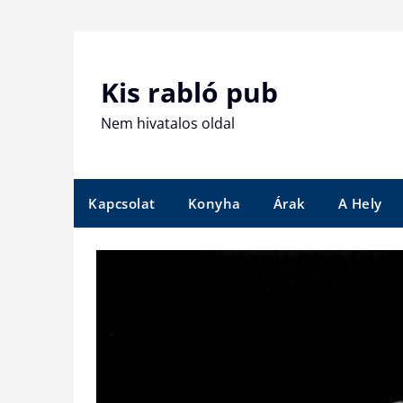
Skip
to
content
Kis rabló pub
Nem hivatalos oldal
Kapcsolat
Konyha
Árak
A Hely