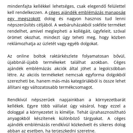
mindenfajta kellékkel lehetséges, csak elegendő felülettel
kell rendelkezzen. A
céges ajándék emblémázás manapság
egy megszokott
dolog és nagyon hasznos tud lenni
népszerűsítés céljából. A webáruházakból sokféle terméket
rendelhet, amivel meglepheti a kollégáit, ügyfeleit, szóval
örömet okozhat, mindezt úgy teheti meg, hogy közben
reklámozhatja az üzletét vagy egyéb dolgokat.
Az online boltok raktárkészlete folyamatosan bővül,
újabbnál-újabb termékeket találhat azokban. Céges
ajándék emblémázás akciók által jöhet a legolcsóbban
létre. Az akciós termékeket nemcsak egyforma dolgokból
szerezheti be, hanem más-más kategóriákból is össze lehet
állítani egy változatosabb termékcsomagot.
Rendkívül népszerűek napjainkban a környezetbarát
kellékek. Egyre több vállalat úgy vásárol, hogy ezzel a
dologgal a környezetet is kímélje. Tehát újrahasznosítható
anyagokból készítenek különböző tárgyakat. A céges
ajándék emblémázás rendkívül közkedvelt és sikeres dolog
abban az esetben, ha terjeszkedni szeretne.