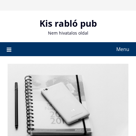
Skip
to
content
Kis rabló pub
Nem hivatalos oldal
Menu