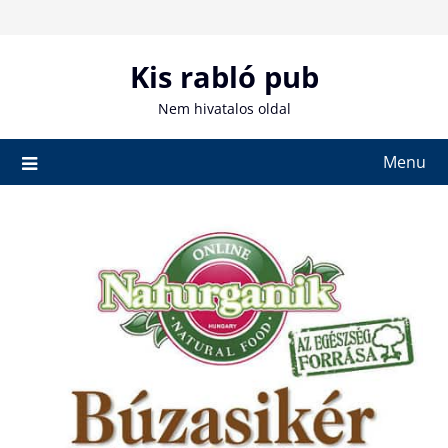
Skip
to
content
Kis rabló pub
Nem hivatalos oldal
Menu