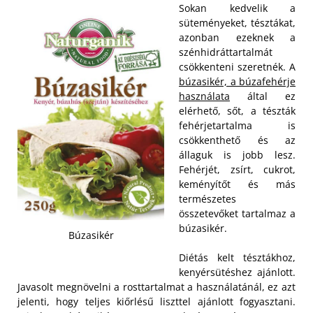
Sokan kedvelik a
süteményeket, tésztákat,
azonban ezeknek a
szénhidráttartalmát
csökkenteni szeretnék. A
búzasikér, a búzafehérje
használata
által ez
elérhető, sőt, a tészták
fehérjetartalma is
csökkenthető és az
állaguk is jobb lesz.
Fehérjét, zsírt, cukrot,
keményítőt és más
természetes
összetevőket tartalmaz a
búzasikér.
Búzasikér
Diétás kelt tésztákhoz,
kenyérsütéshez ajánlott.
Javasolt megnövelni a rosttartalmat a használatánál, ez azt
jelenti, hogy teljes kiőrlésű liszttel ajánlott fogyasztani.