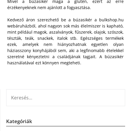
Mivel a búzasikér maga a glutén, ezért az erre
érzékenyeknek nem ajánlott a fogyasztása.
Kedvező áron szerezhető be a búzasikér a bulkshop.hu
webáruházból, ahol nagyon sok más élelmiszer is kapható,
mint például magok, aszalványok, fűszerek, olajok, szószok,
tészták, teák, snackek, italok stb. Egészséges termékek
ezek, amelyek nem hiányozhatnak egyetlen olyan
háziasszony konyhájából sem, aki a legfinomabb ételekkel
szeretné kényeztetni a családjának tagjait. A búzasikér
használatával ezt könnyen megteheti.
KERESÉS:
Kategóriák