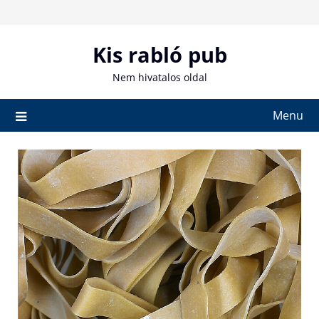
Skip
to
content
Kis rabló pub
Nem hivatalos oldal
Menu