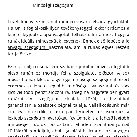
Minőségi szegőgumi
követelményi szint, amit minden vásárló elvár a gyártóktól.
Ha Ön is foglalkozik ilyen tevékenységgel, akkor érdemes a
lehető legjobb alapanyagokat felhasználni ahhoz, hogy a
ruhák ideális minőségűek legyenek. Ennek első lépése a
jó
anyagú szegőgumi
használata, ami a ruhák egyes részeit
tartja össze.
Ezen a dolgon sohasem szabad spórolni, mivel a legtöbb
olcsó ruhán ez mondja fel a szolgálatot először. A sok
mosás hamar kikezdi a gyenge minőségű szegőgumit, ezért
érdemes a lehető legjobb minőséget választani és egy
kicsivel több pénzt áldozni rá, főleg ha nagytételben gyárt
ruhákat. A szegőgumi kínálata közül, a legjobbat
garantáltan a Szakatex cégnél találja. Vállalkozásunk már
sok éve működik a textilipar területén és ismerjük a
legjobb szegőgumi gyártókat, így Önnek is a lehető legjobb
minőséget tudjuk biztosítani. Minden szállítmányunkat
külföldről rendeljük, ahol igazolást is kapunk az anyagok