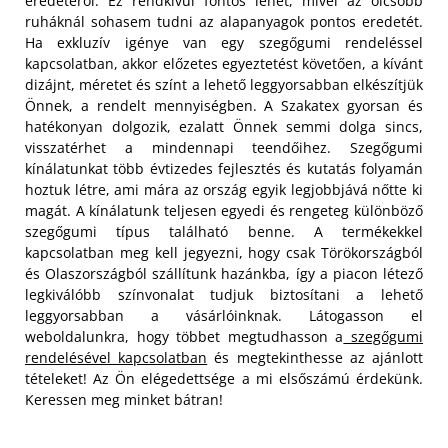
eredetéről. Ez rendkívül fontos lehet, mivel az olcsóbb
ruháknál sohasem tudni az alapanyagok pontos eredetét.
Ha exkluzív igénye van egy szegőgumi rendeléssel
kapcsolatban, akkor előzetes egyeztetést követően, a kívánt
dizájnt, méretet és színt a lehető leggyorsabban elkészítjük
Önnek, a rendelt mennyiségben. A Szakatex gyorsan és
hatékonyan dolgozik, ezalatt Önnek semmi dolga sincs,
visszatérhet a mindennapi teendőihez. Szegőgumi
kínálatunkat több évtizedes fejlesztés és kutatás folyamán
hoztuk létre, ami mára az ország egyik legjobbjává nőtte ki
magát. A kínálatunk teljesen egyedi és rengeteg különböző
szegőgumi típus található benne. A termékekkel
kapcsolatban meg kell jegyezni, hogy csak Törökországból
és Olaszországból szállítunk hazánkba, így a piacon létező
legkiválóbb színvonalat tudjuk biztosítani a lehető
leggyorsabban a vásárlóinknak. Látogasson el
weboldalunkra, hogy többet megtudhasson a
szegőgumi
rendelésével kapcsolatban
és megtekinthesse az ajánlott
tételeket! Az Ön elégedettsége a mi elsőszámú érdekünk.
Keressen meg minket bátran!