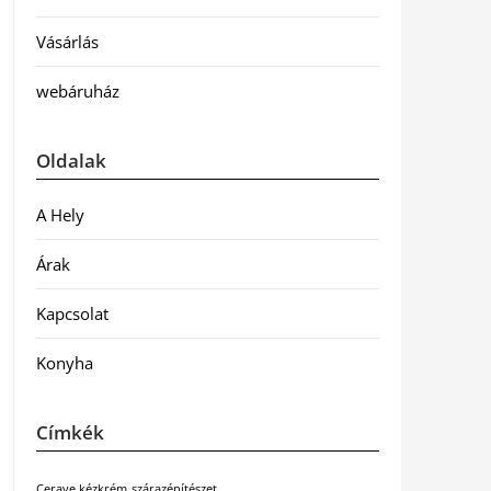
Vásárlás
webáruház
Oldalak
A Hely
Árak
Kapcsolat
Konyha
Címkék
Cerave kézkrém
szárazépítészet