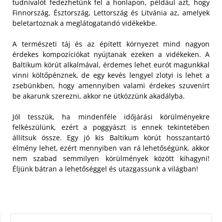
tudnivalót fedezhetünk fel a honlapon, például azt, hogy
Finnország, Észtország, Lettország és Litvánia az, amelyek
beletartoznak a meglátogatandó vidékekbe.
A természeti táj és az épített környezet mind nagyon
érdekes kompozíciókat nyújtanak ezeken a vidékeken. A
Baltikum körút alkalmával, érdemes lehet eurót magunkkal
vinni költőpénznek, de egy kevés lengyel zlotyi is lehet a
zsebünkben, hogy amennyiben valami érdekes szuvenírt
be akarunk szerezni, akkor ne ütközzünk akadályba.
Jól tesszük, ha mindenféle időjárási körülményekre
felkészülünk, ezért a poggyászt is ennek tekintetében
állítsuk össze. Egy jó kis Baltikum körút hosszantartó
élmény lehet, ezért mennyiben van rá lehetőségünk, akkor
nem szabad semmilyen körülmények között kihagyni!
Éljünk bátran a lehetőséggel és utazgassunk a világban!
KERESÉS: