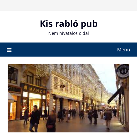
Skip
to
content
Kis rabló pub
Nem hivatalos oldal
Menu