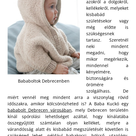
azokról a dolgokról,
kellékekről, melyeket
kisbabád
születésekor vagy
még előtte is
szükségesnek
tartasz. Szeretnél
neki mindent
megadni, hogy
mikor megérkezik,
mindennel a
kényelmére,
biztonságára és
Bababoltok Debrecenben
örömére
szolgálhass. De
miért vennél meg mindent arra a viszonylag rövid
időszakra, amikor kölcsönözheted is? A Baba Kuckó egy
bababolt Debrecen városában
, mely Debrecen területén
kínál spórolási lehetőséget azáltal, hogy kínálatába
összegyűjtött számtalan olyan kelléket,
melyre a
várandósság alatt és kisbabád megszületését követően is
szükséged lehet, például babakocsi, bölcső, utazóágy,