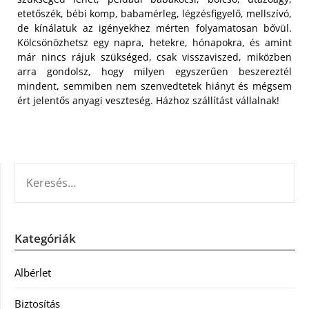
etetőszék, bébi komp, babamérleg, légzésfigyelő, mellszívó,
de kínálatuk az igényekhez mérten folyamatosan bővül.
Kölcsönözhetsz egy napra, hetekre, hónapokra, és amint
már nincs rájuk szükséged, csak visszaviszed, miközben
arra gondolsz, hogy milyen egyszerűen beszereztél
mindent, semmiben nem szenvedtetek hiányt és mégsem
ért jelentős anyagi veszteség. Házhoz szállítást vállalnak!
KERESÉS:
Kategóriák
Albérlet
Biztosítás