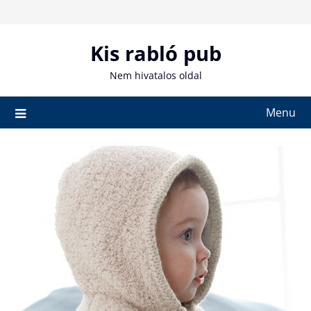
Skip
to
content
Kis rabló pub
Nem hivatalos oldal
Menu