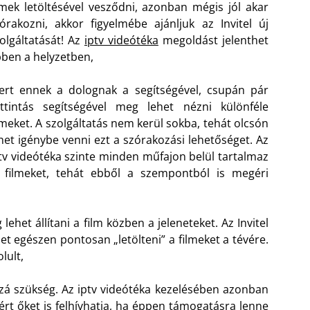
lmek letöltésével vesződni, azonban mégis jól akar
órakozni, akkor figyelmébe ajánljuk az Invitel új
olgáltatását! Az
iptv videótéka
megoldást jelenthet
ben a helyzetben,
rt ennek a dolognak a segítségével, csupán pár
ttintás segítségével meg lehet nézni különféle
lmeket. A szolgáltatás nem kerül sokba, tehát olcsón
het igénybe venni ezt a szórakozási lehetőséget. Az
tv videótéka szinte minden műfajon belül tartalmaz
 filmeket, tehát ebből a szempontból is megéri
ehet állítani a film közben a jeleneteket. Az Invitel
et egészen pontosan „letölteni” a filmeket a tévére.
lult,
 szükség. Az iptv videótéka kezelésében azonban
ezért őket is felhívhatja, ha éppen támogatásra lenne