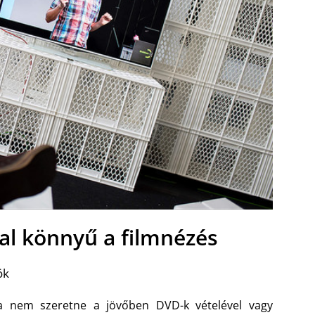
val könnyű a filmnézés
ök
a nem szeretne a jövőben DVD-k vételével vagy