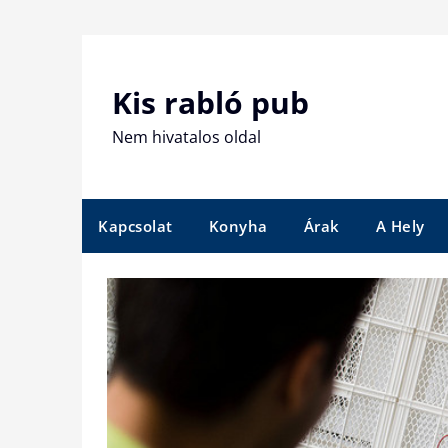
Skip
to
content
Kis rabló pub
Nem hivatalos oldal
Kapcsolat
Konyha
Árak
A Hely