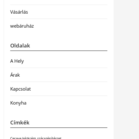
Vásárlás
webáruház
Oldalak
A Hely
Árak
Kapcsolat
Konyha
Címkék
Cerave kézkrém
szárazépítészet