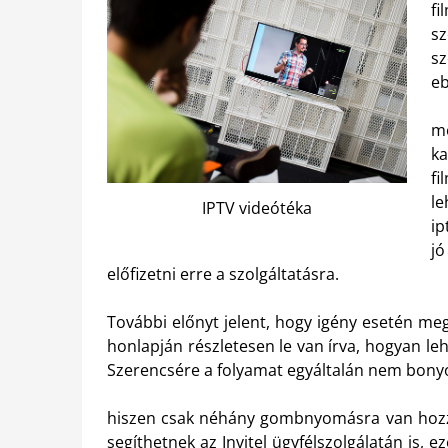
fi
sz
sz
eb
me
ka
fi
le
IPTV videótéka
ip
jó
előfizetni erre a szolgáltatásra.
További előnyt jelent, hogy igény esetén meg l
honlapján részletesen le van írva, hogyan leh
Szerencsére a folyamat egyáltalán nem bonyo
hiszen csak néhány gombnyomásra van hozzá
segíthetnek az Invitel ügyfélszolgálatán is, 