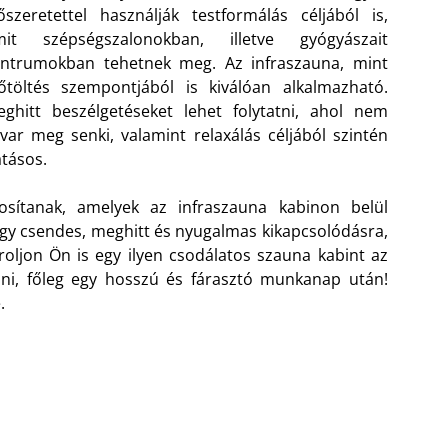
őszeretettel használják testformálás céljából is,
mit szépségszalonokban, illetve gyógyászait
entrumokban tehetnek meg. Az infraszauna, mint
őtöltés szempontjából is kiválóan alkalmazható.
ghitt beszélgetéseket lehet folytatni, ahol nem
var meg senki, valamint relaxálás céljából szintén
tásos.
osítanak, amelyek az infraszauna kabinon belül
egy csendes, meghitt és nyugalmas kikapcsolódásra,
ároljon Ön is egy ilyen csodálatos szauna kabint az
lni, főleg egy hosszú és fárasztó munkanap után!
.