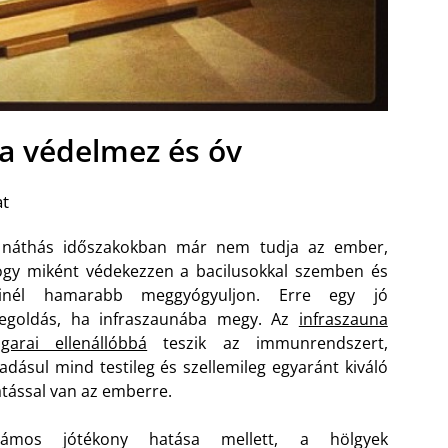
na védelmez és óv
at
 náthás időszakokban már nem tudja az ember,
gy miként védekezzen a bacilusokkal szemben és
inél hamarabb meggyógyuljon. Erre egy jó
egoldás, ha infraszaunába megy. Az
infraszauna
garai ellenállóbbá
teszik az immunrendszert,
adásul mind testileg és szellemileg egyaránt kiváló
tással van az emberre.
zámos jótékony hatása mellett, a hölgyek