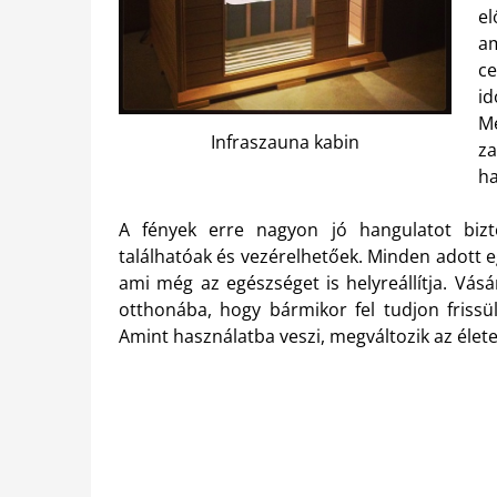
el
a
c
id
Me
Infraszauna kabin
za
ha
A fények erre nagyon jó hangulatot bizt
találhatóak és vezérelhetőek. Minden adott 
ami még az egészséget is helyreállítja. Vás
otthonába, hogy bármikor fel tudjon frissü
Amint használatba veszi, megváltozik az élete