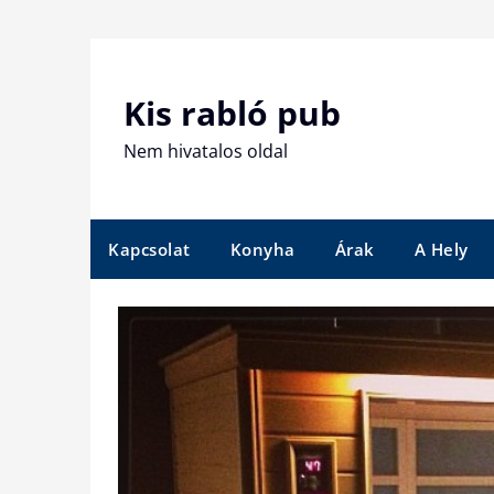
Skip
to
content
Kis rabló pub
Nem hivatalos oldal
Kapcsolat
Konyha
Árak
A Hely