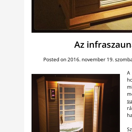
Az infraszau
Posted on 2016. november 19. szomb
A
ho
m
m
su
rá
ha
S