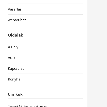
Vásárlás
webáruház
Oldalak
A Hely
Árak
Kapcsolat
Konyha
Címkék
Cerave kézkrém
szárazépítészet