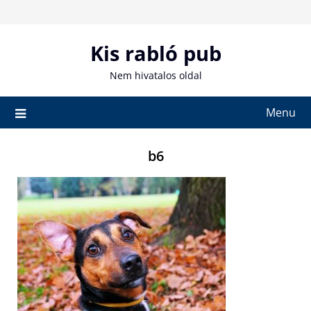
Skip
to
content
Kis rabló pub
Nem hivatalos oldal
Menu
b6