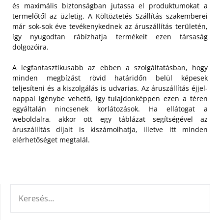
és maximális biztonságban jutassa el produktumokat a
termelőtől az üzletig. A Költöztetés Szállítás szakemberei
már sok-sok éve tevékenykednek az áruszállítás területén,
így nyugodtan rábízhatja termékeit ezen társaság
dolgozóira.
A legfantasztikusabb az ebben a szolgáltatásban, hogy
minden megbízást rövid határidőn belül képesek
teljesíteni és a kiszolgálás is udvarias. Az áruszállítás éjjel-
nappal igénybe vehető, így tulajdonképpen ezen a téren
egyáltalán nincsenek korlátozások. Ha ellátogat a
weboldalra, akkor ott egy táblázat segítségével az
áruszállítás díjait is kiszámolhatja, illetve itt minden
elérhetőséget megtalál.
KERESÉS: