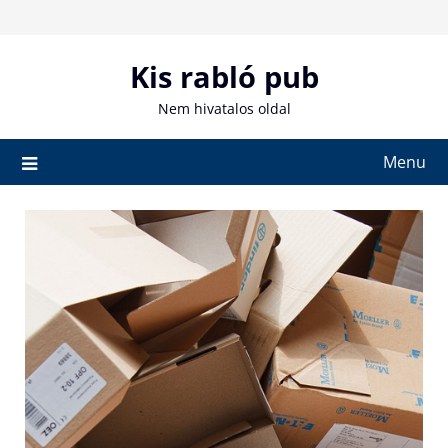
Skip
to
content
Kis rabló pub
Nem hivatalos oldal
Menu