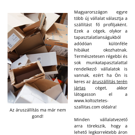
Magyarországon egyre
több új vállalat választja a
szállítást fő profiljaként.
Ezek a cégek, olykor a
tapasztalatlanságukból
adódóan különféle
hibákat okozhatnak.
Természetesen régebbi és
sok munkatapasztalattal
rendelkező vállalatok is
vannak, ezért ha Ön is
keres az
áruszállítás terén
jártas
céget, akkor
látogasson el a
www.koltoztetes-
szallitas.com oldalra!
Az áruszállítás ma már nem
gond!
Minden vállalatvezető
arra törekszik, hogy a
lehető legkorrektebb áron