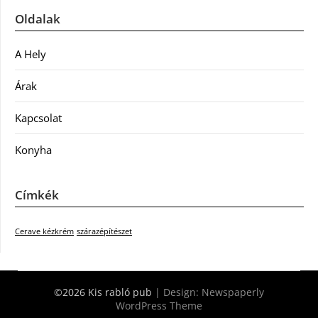
Oldalak
A Hely
Árak
Kapcsolat
Konyha
Címkék
Cerave kézkrém
szárazépítészet
©2026 Kis rabló pub
| Design:
Newspaperly
WordPress Theme