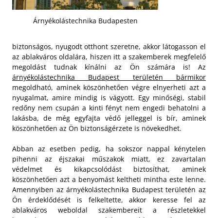
Árnyékolástechnika Budapesten
biztonságos, nyugodt otthont szeretne, akkor látogasson el
az ablakváros oldalára, hiszen itt a szakemberek megfelelő
megoldást tudnak kínálni az Ön számára is! Az
árnyékolástechnika Budapest területén bármikor
megoldható, aminek köszönhetően végre elnyerheti azt a
nyugalmat, amire mindig is vágyott. Egy minőségi, stabil
redőny nem csupán a kinti fényt nem engedi behatolni a
lakásba, de még egyfajta védő jelleggel is bír, aminek
köszönhetően az Ön biztonságérzete is növekedhet.
Abban az esetben pedig, ha sokszor nappal kénytelen
pihenni az éjszakai műszakok miatt, ez zavartalan
védelmet és kikapcsolódást biztosíthat, aminek
köszönhetően azt a benyomást keltheti mintha este lenne.
Amennyiben az árnyékolástechnika Budapest területén az
Ön érdeklődését is felkeltette, akkor keresse fel az
ablakváros weboldal szakembereit a részletekkel