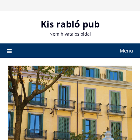
Skip
to
content
Kis rabló pub
Nem hivatalos oldal
Menu