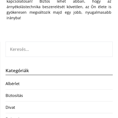
kapcsolatosan! Biztos lehet abban, hogy az
árnyékolástechnika beszerelését követően, az Ön élete is
gyökeresen megváltozik majd egy jobb, nyugalmasabb
irányba!
KERESÉS:
Kategóriák
Albérlet
Biztosítás
Divat