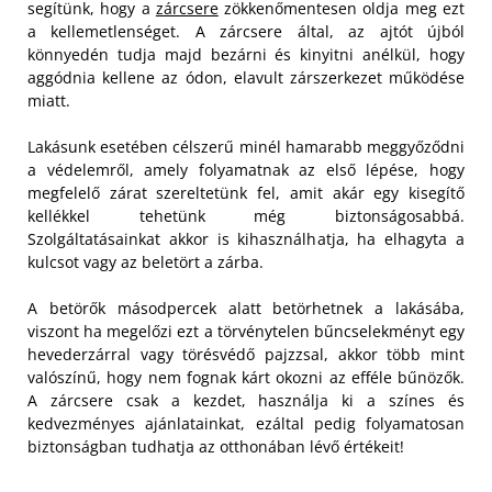
segítünk, hogy a
zárcsere
zökkenőmentesen oldja meg ezt
a kellemetlenséget. A zárcsere által, az ajtót újból
könnyedén tudja majd bezárni és kinyitni anélkül, hogy
aggódnia kellene az ódon, elavult zárszerkezet működése
miatt.
Lakásunk esetében célszerű minél hamarabb meggyőződni
a védelemről, amely folyamatnak az első lépése, hogy
megfelelő zárat szereltetünk fel, amit akár egy kisegítő
kellékkel tehetünk még biztonságosabbá.
Szolgáltatásainkat akkor is kihasználhatja, ha elhagyta a
kulcsot vagy az beletört a zárba.
A betörők másodpercek alatt betörhetnek a lakásába,
viszont ha megelőzi ezt a törvénytelen bűncselekményt egy
hevederzárral vagy törésvédő pajzzsal, akkor több mint
valószínű, hogy nem fognak kárt okozni az efféle bűnözők.
A zárcsere csak a kezdet, használja ki a színes és
kedvezményes ajánlatainkat, ezáltal pedig folyamatosan
biztonságban tudhatja az otthonában lévő értékeit!