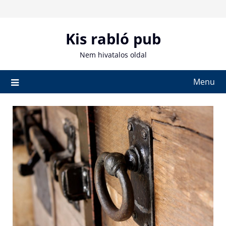
Skip
to
content
Kis rabló pub
Nem hivatalos oldal
Menu