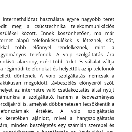
 internethálózat használata egyre nagyobb teret
ódít meg a csúcstechnika telekommunikációs
észülékei között. Ennek köszönhetően, ma már
ternet alapú telefonkészülékek is léteznek, sőt,
okkal több előnnyel rendelkeznek, mint a
agyományos telefonok. A voip szolgáltatás ára
ndkívül alacsony, ezért több üzlet és vállalat váltja
 a régimódi telefonokat és helyettük az ip telefonok
ellett döntenek. A
voip szolgáltatás
nemcsak a
aktikusan megoldott távbeszélés előnyeiről szól,
elyet az internetre való csatlakoztatás által nyújt
zámunkra a szolgáltató, hanem a kedvezményes
rcdíjakról is, amelyek döbbenetesen lecsökkentik a
elefonszámlák értékét. A voip szolgáltatás
k keretében ajánlott, mivel a hangszolgáltatás
ára, minden beszélgetés egy számlán szerepel és