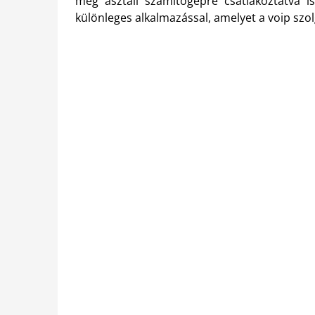
még asztali számítógépre csatlakoztatva is
különleges alkalmazással, amelyet a voip szolg