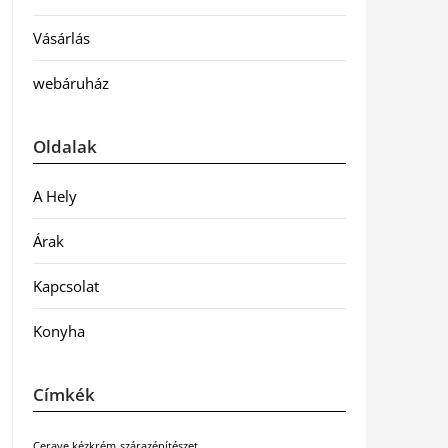
Vásárlás
webáruház
Oldalak
A Hely
Árak
Kapcsolat
Konyha
Címkék
Cerave kézkrém
szárazépítészet