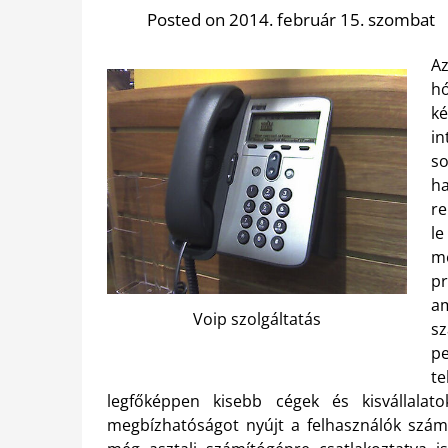
Posted on 2014. február 15. szombat
Az
h
k
in
s
h
re
le
m
pr
am
Voip szolgáltatás
s
pe
t
legfőképpen kisebb cégek és kisvállalato
megbízhatóságot nyújt a felhasználók szám