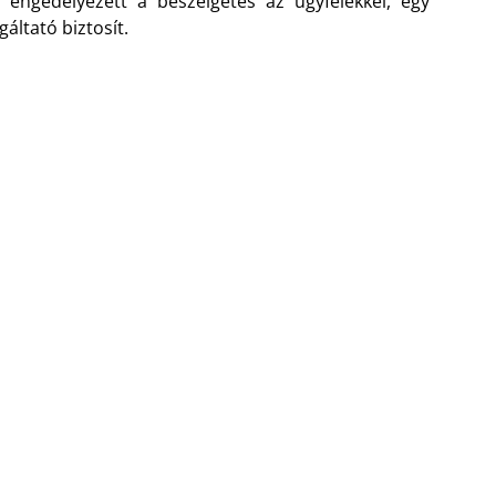
 engedélyezett a beszélgetés az ügyfelekkel, egy
áltató biztosít.