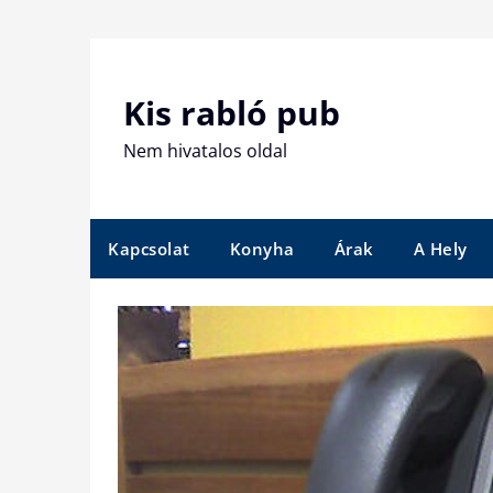
Skip
to
content
Kis rabló pub
Nem hivatalos oldal
Kapcsolat
Konyha
Árak
A Hely