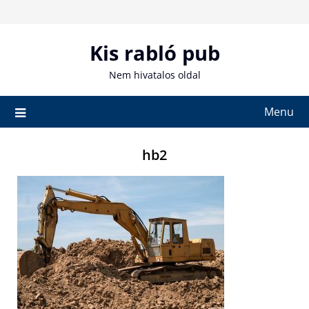
Skip
to
content
Kis rabló pub
Nem hivatalos oldal
Menu
hb2