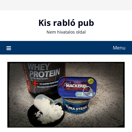
Skip
to
content
Kis rabló pub
Nem hivatalos oldal
Menu