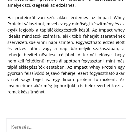
amelyek szükségesek az edzéshez.
Ha proteinről van szó, akkor érdemes az Impact Whey
Proteint választani, mivel ez egy minőségi készítmény és az
egyik legjobb a táplálékkiegészítők közül. Az Impact whey
ideális mindazok számára, akik több fehérjét szeretnének
szervezetükbe vinni napi szinten. Fogyasztható edzés előtt
és edzés után, vagy a nap bármelyik szakaszában, a
fehérje bevitel növelése céljából. A termék előnye, hogy
nem kell feltétlenül nyers állapotban fogyasztani, mint más
táplálékkiegészítők esetében. Az Impact Whey Protein egy
gyorsan felszívódó tejsavó fehérje, ezért fogyasztható akár
vízzel vagy tejjel is, egy finom protein turmixként. Az
ínyencebbek akár még joghurtjukba is belekeverhetik ezt a
remek készítményt.
KERESÉS: