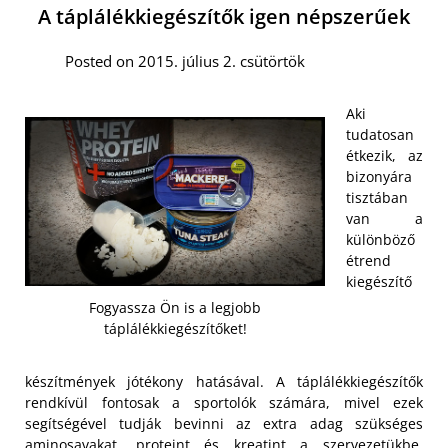
A táplálékkiegészítők igen népszerűek
Posted on 2015. július 2. csütörtök
Aki
tudatosan
étkezik, az
bizonyára
tisztában
van a
különböző
étrend
kiegészítő
Fogyassza Ön is a legjobb
táplálékkiegészítőket!
készítmények jótékony hatásával. A táplálékkiegészítők
rendkívül fontosak a sportolók számára, mivel ezek
segítségével tudják bevinni az extra adag szükséges
aminosavakat, proteint és kreatint a szervezetükbe,