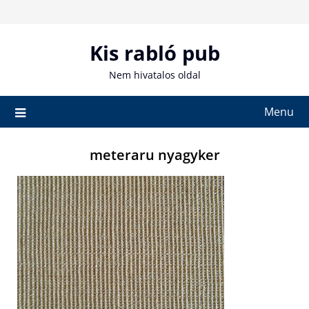
Skip
to
content
Kis rabló pub
Nem hivatalos oldal
Menu
meteraru nyagyker