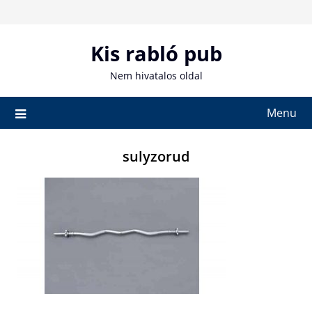
Skip
to
content
Kis rabló pub
Nem hivatalos oldal
Menu
sulyzorud