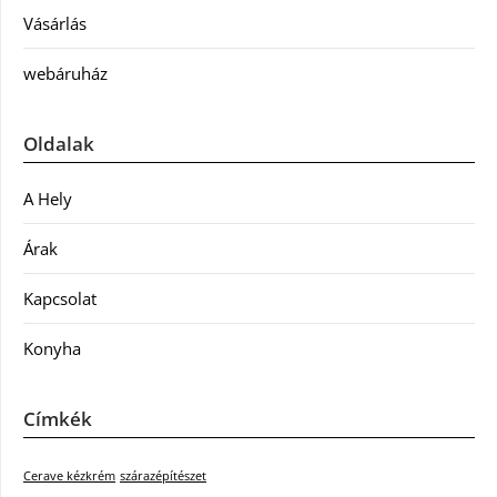
Vásárlás
webáruház
Oldalak
A Hely
Árak
Kapcsolat
Konyha
Címkék
Cerave kézkrém
szárazépítészet