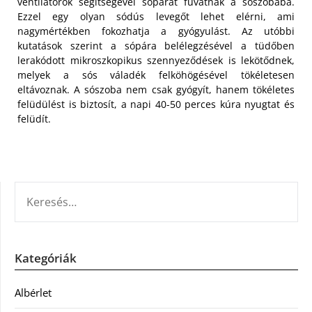
ventilátorok segítségével sópárát fuvatnak a sószobába.
Ezzel egy olyan sódús levegőt lehet elérni, ami
nagymértékben fokozhatja a gyógyulást. Az utóbbi
kutatások szerint a sópára belélegzésével a tüdőben
lerakódott mikroszkopikus szennyeződések is lekötődnek,
melyek a sós váladék felköhögésével tökéletesen
eltávoznak. A sószoba nem csak gyógyít, hanem tökéletes
felüdülést is biztosít, a napi 40-50 perces kúra nyugtat és
felüdít.
KERESÉS:
Kategóriák
Albérlet