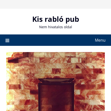
Skip
to
content
Kis rabló pub
Nem hivatalos oldal
Menu