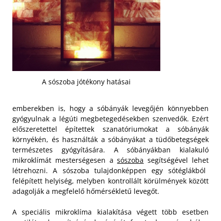
A sószoba jótékony hatásai
emberekben is, hogy a sóbányák levegőjén könnyebben
gyógyulnak a légúti megbetegedésekben szenvedők. Ezért
előszeretettel építettek szanatóriumokat a sóbányák
környékén, és használták a sóbányákat a tüdőbetegségek
természetes gyógyítására.
A sóbányákban kialakuló
mikroklímát mesterségesen a
sószoba
segítségével lehet
létrehozni. A sószoba tulajdonképpen egy sótéglákból
felépített helyiség, melyben kontrollált körülmények között
adagolják a megfelelő hőmérsékletű levegőt.
A speciális mikroklíma kialakítása végett több esetben